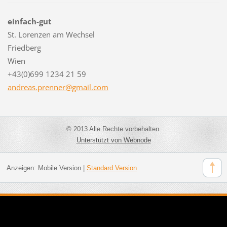
einfach-gut
St. Lorenzen am Wechsel
Friedberg
Wien
+43(0)699 1234 21 59
andreas.
prenner@
gmail.co
m
© 2013 Alle Rechte vorbehalten.
Unterstützt von Webnode
Anzeigen:
Mobile Version
|
Standard Version